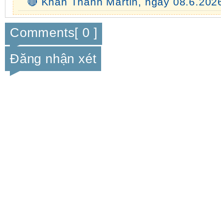
🔴 Khấn Thánh Martin, ngày 08.6.202
Comments[ 0 ]
Đăng nhận xét