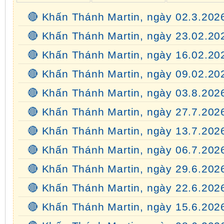
ngày 15.6.202...
ngày 08.6.202...
ngày 03.8.202...
🔴 Khấn Thánh Martin, ngày 02.3.202
🔴 Khấn Thánh Martin, ngày 23.02.20
🔴 Khấn Thánh Martin, ngày 16.02.20
🔴 Khấn Thánh Martin, ngày 09.02.20
🔴 Khấn Thánh Martin, ngày 03.8.202
🔴 Khấn Thánh Martin, ngày 27.7.202
🔴 Khấn Thánh Martin, ngày 13.7.202
🔴 Khấn Thánh Martin, ngày 06.7.202
🔴 Khấn Thánh Martin, ngày 29.6.202
🔴 Khấn Thánh Martin, ngày 22.6.202
🔴 Khấn Thánh Martin, ngày 15.6.202