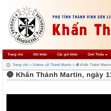
Trang chủ
Ghi khấn
Các giờ khấn
Giới Thiệu
Trang chủ
»
Videos về Thánh Martin
»
🔴 Khấn Thánh Martin
🔴 Khấn Thánh Martin, ngày 1