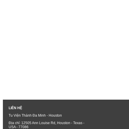
LIÊN HỆ
Tu Viện Thánh Đa Minh - Houston
Địa chỉ: 12505 Ann Louise Rd, Houston - Texas -
USA - 77086