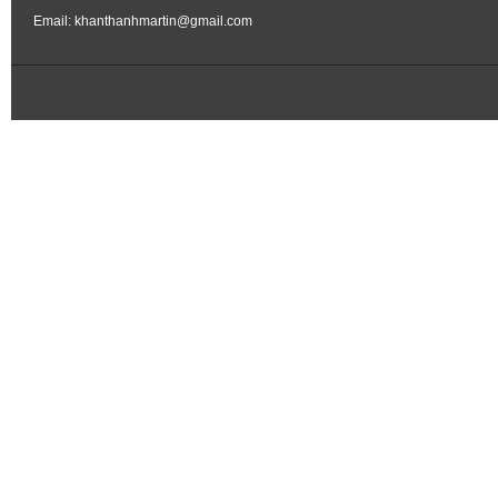
Email: khanthanhmartin@gmail.com