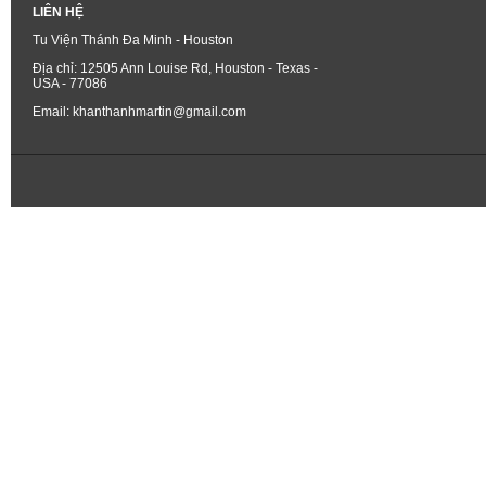
LIÊN HỆ
Tu Viện Thánh Đa Minh - Houston
Địa chỉ: 12505 Ann Louise Rd, Houston - Texas -
USA - 77086
Email: khanthanhmartin@gmail.com