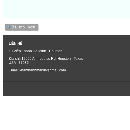
Bài mới hơn
LIÊN HỆ
Tu Viện Thánh Đa Minh - Houston
Địa chỉ: 12505 Ann Louise Rd, Houston - Texas -
USA - 77086
Email: khanthanhmartin@gmail.com