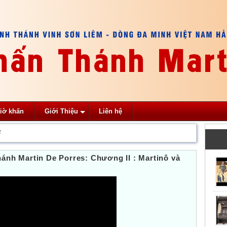
iờ khấn
Giới Thiệu
Liên hệ
3
ánh Martin De Porres: Chương II : Martinô và