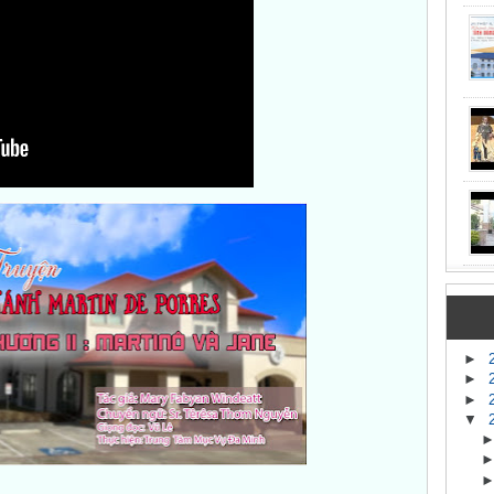
►
►
►
▼