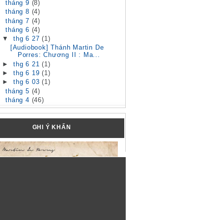
►
tháng 9
(8)
►
tháng 8
(4)
►
tháng 7
(4)
▼
tháng 6
(4)
▼
thg 6 27
(1)
[Audiobook] Thánh Martin De
Porres: Chương II : Ma...
►
thg 6 21
(1)
►
thg 6 19
(1)
►
thg 6 03
(1)
►
tháng 5
(4)
►
tháng 4
(46)
GHI Ý KHẤN