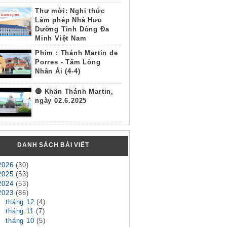
Thư mời: Nghi thức
Làm phép Nhà Hưu
Dưỡng Tỉnh Dòng Đa
Minh Việt Nam
Phim : Thánh Martin de
Porres - Tấm Lòng
Nhân Ái (4-4)
🔴 Khấn Thánh Martin,
ngày 02.6.2025
DANH SÁCH BÀI VIẾT
2026
(30)
2025
(53)
2024
(53)
2023
(86)
►
tháng 12
(4)
►
tháng 11
(7)
►
tháng 10
(5)