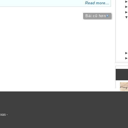
Read more…
Bài cũ hơn
xas -