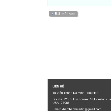
Bài mới hơn
LIÊN HỆ
Tu Viện Thánh Đa Minh - Houston
Địa chỉ: 12505 Ann Louise Rd, Houston - Te
USA - 77086
Email: khanthanhmartin@gmail.com