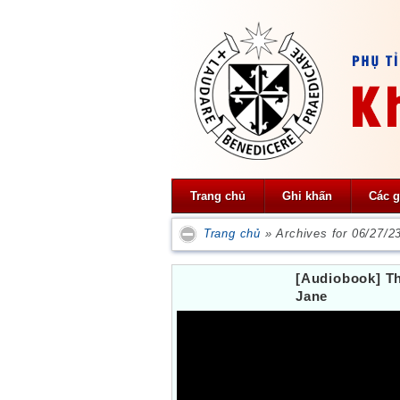
Trang chủ
Ghi khấn
Các g
Trang chủ
»
Archives for 06/27/2
[Audiobook] Th
Jane