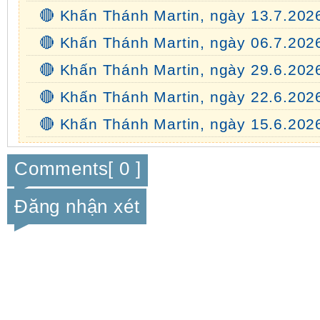
🔴 Khấn Thánh Martin, ngày 13.7.202
🔴 Khấn Thánh Martin, ngày 06.7.202
🔴 Khấn Thánh Martin, ngày 29.6.202
🔴 Khấn Thánh Martin, ngày 22.6.202
🔴 Khấn Thánh Martin, ngày 15.6.202
Comments[ 0 ]
Đăng nhận xét