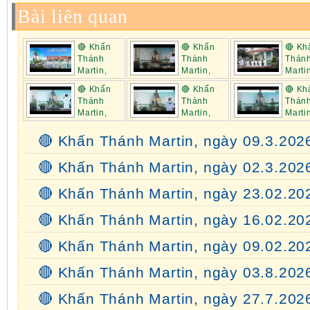
Bài liên quan
🔴 Khấn
🔴 Khấn
🔴 Kh
Thánh
Thánh
Thán
Martin,
Martin,
Marti
ngày 22.6.20...
ngày 15.6.202...
ngày 08.6.202...
🔴 Khấn
🔴 Khấn
🔴 Kh
Thánh
Thánh
Thán
Martin,
Martin,
Marti
ngày 27.7.202...
ngày 13.7.202...
ngày 06.7.20...
🔴 Khấn Thánh Martin, ngày 09.3.202
🔴 Khấn Thánh Martin, ngày 02.3.202
🔴 Khấn Thánh Martin, ngày 23.02.20
🔴 Khấn Thánh Martin, ngày 16.02.20
🔴 Khấn Thánh Martin, ngày 09.02.20
🔴 Khấn Thánh Martin, ngày 03.8.202
🔴 Khấn Thánh Martin, ngày 27.7.202