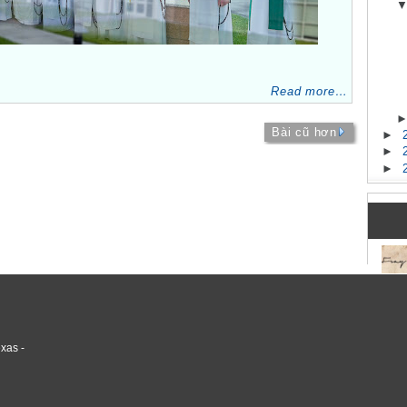
Read more…
Bài cũ hơn
►
►
►
xas -