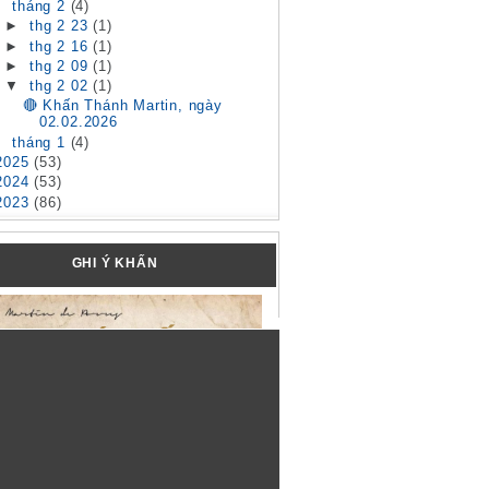
▼
tháng 2
(4)
►
thg 2 23
(1)
►
thg 2 16
(1)
►
thg 2 09
(1)
▼
thg 2 02
(1)
🔴 Khấn Thánh Martin, ngày
02.02.2026
►
tháng 1
(4)
2025
(53)
2024
(53)
2023
(86)
GHI Ý KHẤN