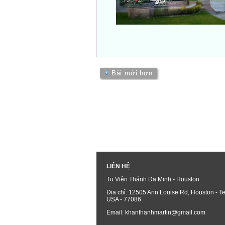
Bài mới hơn
LIÊN HỆ
Tu Viện Thánh Đa Minh - Houston
Địa chỉ: 12505 Ann Louise Rd, Houston - Te
USA - 77086
Email: khanthanhmartin@gmail.com