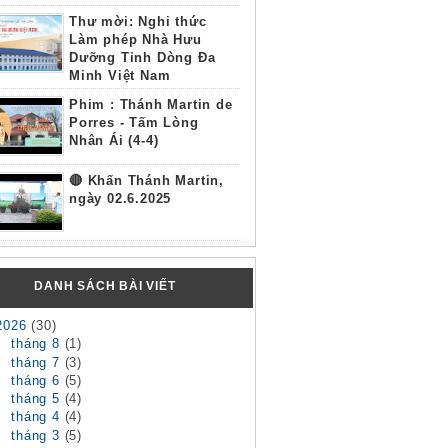
Thư mời: Nghi thức
Làm phép Nhà Hưu
Dưỡng Tỉnh Dòng Đa
Minh Việt Nam
Phim : Thánh Martin de
Porres - Tấm Lòng
Nhân Ái (4-4)
🔴 Khấn Thánh Martin,
ngày 02.6.2025
DANH SÁCH BÀI VIẾT
2026
(30)
►
tháng 8
(1)
►
tháng 7
(3)
►
tháng 6
(5)
►
tháng 5
(4)
►
tháng 4
(4)
►
tháng 3
(5)