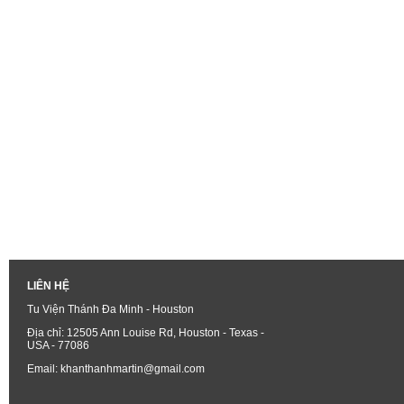
LIÊN HỆ
Tu Viện Thánh Đa Minh - Houston
Địa chỉ: 12505 Ann Louise Rd, Houston - Texas -
USA - 77086
Email: khanthanhmartin@gmail.com