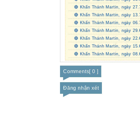
🔴 Khấn Thánh Martin, ngày 27.
🔴 Khấn Thánh Martin, ngày 13.
🔴 Khấn Thánh Martin, ngày 06.
🔴 Khấn Thánh Martin, ngày 29.
🔴 Khấn Thánh Martin, ngày 22.
🔴 Khấn Thánh Martin, ngày 15.
🔴 Khấn Thánh Martin, ngày 08.
Comments[ 0 ]
Đăng nhận xét