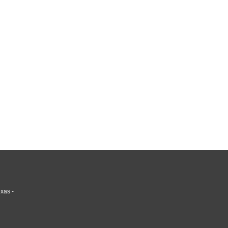
xas -