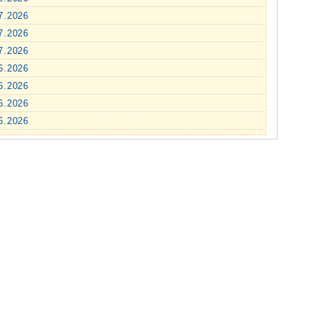
7.2026
7.2026
7.2026
6.2026
6.2026
6.2026
6.2026