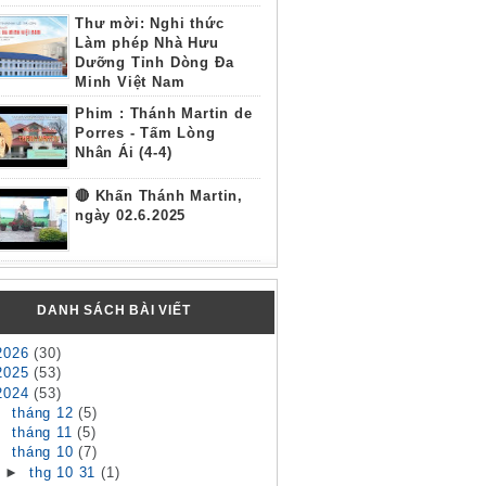
Thư mời: Nghi thức
Làm phép Nhà Hưu
Dưỡng Tỉnh Dòng Đa
Minh Việt Nam
Phim : Thánh Martin de
Porres - Tấm Lòng
Nhân Ái (4-4)
🔴 Khấn Thánh Martin,
ngày 02.6.2025
DANH SÁCH BÀI VIẾT
2026
(30)
2025
(53)
2024
(53)
►
tháng 12
(5)
►
tháng 11
(5)
▼
tháng 10
(7)
►
thg 10 31
(1)