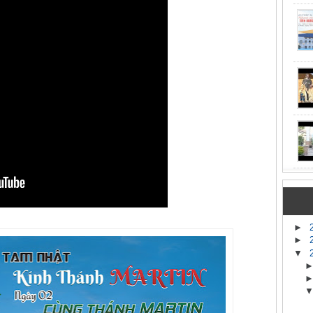
►
►
▼