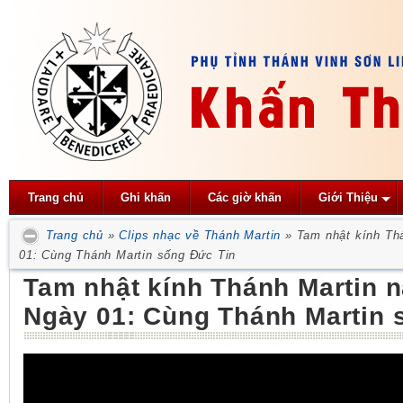
Trang chủ
Ghi khấn
Các giờ khấn
Giới Thiệu
Trang chủ
»
Clips nhạc về Thánh Martin
»
Tam nhật kính Th
01: Cùng Thánh Martin sống Đức Tin
Tam nhật kính Thánh Martin n
Ngày 01: Cùng Thánh Martin 