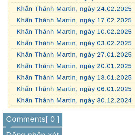
Khấn Thánh Martin, ngày 24.02.2025
Khấn Thánh Martin, ngày 17.02.2025
Khấn Thánh Martin, ngày 10.02.2025
Khấn Thánh Martin, ngày 03.02.2025
Khấn Thánh Martin, ngày 27.01.2025
Khấn Thánh Martin, ngày 20.01.2025
Khấn Thánh Martin, ngày 13.01.2025
Khấn Thánh Martin, ngày 06.01.2025
Khấn Thánh Martin, ngày 30.12.2024
Comments[ 0 ]