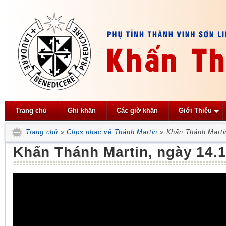
Trang chủ
Ghi khấn
Các giờ khấn
Giới Thiệu
Trang chủ
»
Clips nhạc về Thánh Martin
»
Khấn Thánh Marti
Khấn Thánh Martin, ngày 14.