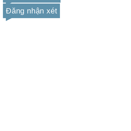
Đăng nhận xét