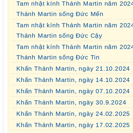
Tam nhật kính Thánh Martin năm 202
Thánh Martin sống Đức Mến
Tam nhật kính Thánh Martin năm 202
Thánh Martin sống Đức Cậy
Tam nhật kính Thánh Martin năm 202
Thánh Martin sống Đức Tin
Khấn Thánh Martin, ngày 21.10.2024
Khấn Thánh Martin, ngày 14.10.2024
Khấn Thánh Martin, ngày 07.10.2024
Khấn Thánh Martin, ngày 30.9.2024
Khấn Thánh Martin, ngày 24.02.2025
Khấn Thánh Martin, ngày 17.02.2025