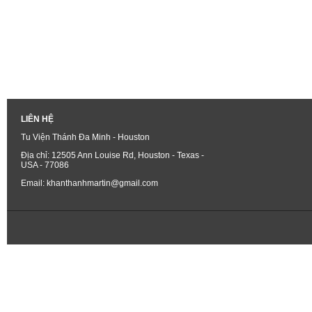
LIÊN HỆ
Tu Viện Thánh Đa Minh - Houston
Địa chỉ: 12505 Ann Louise Rd, Houston - Texas -
USA - 77086
Email: khanthanhmartin@gmail.com