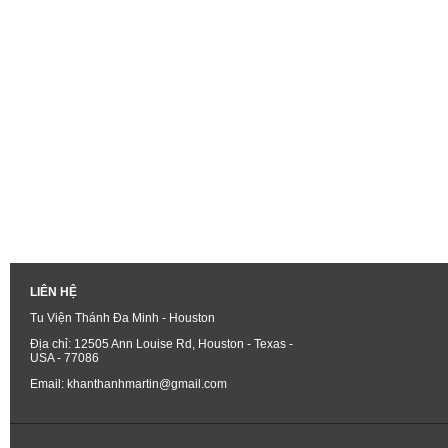
LIÊN HỆ
Tu Viện Thánh Đa Minh - Houston
Địa chỉ: 12505 Ann Louise Rd, Houston - Texas -
USA - 77086
Email: khanthanhmartin@gmail.com