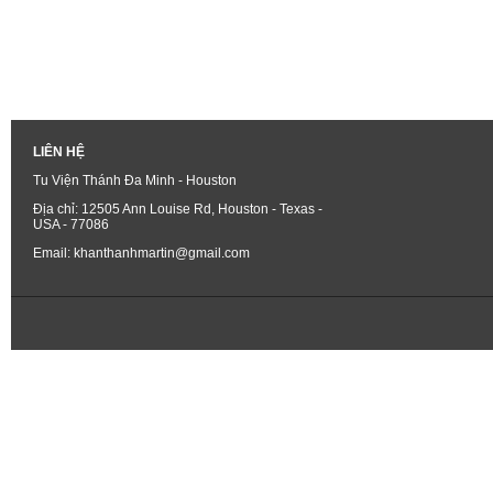
LIÊN HỆ
Tu Viện Thánh Đa Minh - Houston
Địa chỉ: 12505 Ann Louise Rd, Houston - Texas -
USA - 77086
Email: khanthanhmartin@gmail.com